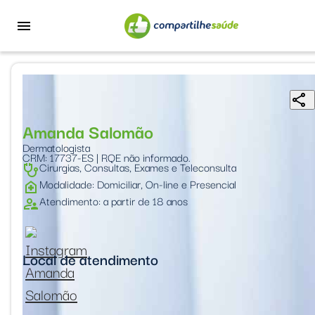
menu
share
Amanda Salomão
Dermatologista
CRM: 17737-ES
RQE não informado.
Cirurgias, Consultas, Exames e Teleconsulta
Stethoscope
Modalidade: Domiciliar, On-line e Presencial
home_health
Atendimento: a partir de 18 anos
supervisor_account
Local de atendimento