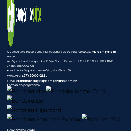
A Compartilhe Saúde é uma intermediadora de serviços de saúde,
não é um plano de
saúde
.
Av. Agenor Luís Heringer, 865-B, Vila Nova - Pinheiros - ES, CEP: 29980-000. CNPJ
34.861.868/0001-06
Atendimento:
Segunda a sexta-feira, das 8h às 18h.
(27) 3600-2121
WhatsApp:
atendimento@sejacompartilhe.com.br
E-mail:
Formas de pagamento:
Compartilhe Saúde: