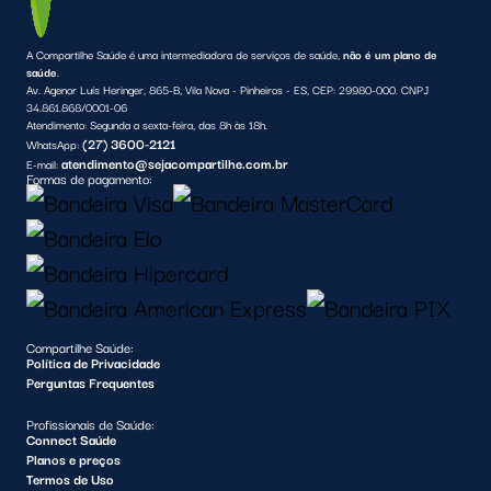
A Compartilhe Saúde é uma intermediadora de serviços de saúde,
não é um plano de
saúde
.
Av. Agenor Luís Heringer, 865-B, Vila Nova - Pinheiros - ES, CEP: 29980-000. CNPJ
34.861.868/0001-06
Atendimento:
Segunda a sexta-feira, das 8h às 18h.
(27) 3600-2121
WhatsApp:
atendimento@sejacompartilhe.com.br
E-mail:
Formas de pagamento:
Compartilhe Saúde:
Política de Privacidade
Perguntas Frequentes
Profissionais de Saúde:
Connect Saúde
Planos e preços
Termos de Uso