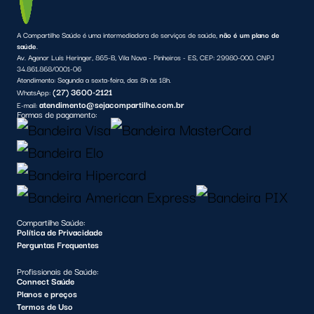
A Compartilhe Saúde é uma intermediadora de serviços de saúde,
não é um plano de
saúde
.
Av. Agenor Luís Heringer, 865-B, Vila Nova - Pinheiros - ES, CEP: 29980-000. CNPJ
34.861.868/0001-06
Atendimento:
Segunda a sexta-feira, das 8h às 18h.
(27) 3600-2121
WhatsApp:
atendimento@sejacompartilhe.com.br
E-mail:
Formas de pagamento:
Compartilhe Saúde:
Política de Privacidade
Perguntas Frequentes
Profissionais de Saúde:
Connect Saúde
Planos e preços
Termos de Uso