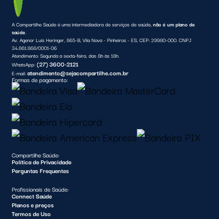
A Compartilhe Saúde é uma intermediadora de serviços de saúde,
não é um plano de
saúde
.
Av. Agenor Luís Heringer, 865-B, Vila Nova - Pinheiros - ES, CEP: 29980-000. CNPJ
34.861.868/0001-06
Atendimento:
Segunda a sexta-feira, das 8h às 18h.
(27) 3600-2121
WhatsApp:
atendimento@sejacompartilhe.com.br
E-mail:
Formas de pagamento:
Compartilhe Saúde:
Política de Privacidade
Perguntas Frequentes
Profissionais de Saúde:
Connect Saúde
Planos e preços
Termos de Uso