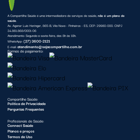
A Compartilhe Saúde é uma intermediadora de serviços de saúde,
não é um plano de
saúde
.
Av. Agenor Luís Heringer, 865-B, Vila Nova - Pinheiros - ES, CEP: 29980-000. CNPJ
34.861.868/0001-06
Atendimento:
Segunda a sexta-feira, das 8h às 18h.
(27) 3600-2121
WhatsApp:
atendimento@sejacompartilhe.com.br
E-mail:
Formas de pagamento:
Compartilhe Saúde:
Política de Privacidade
Perguntas Frequentes
Profissionais de Saúde:
Connect Saúde
Planos e preços
Termos de Uso