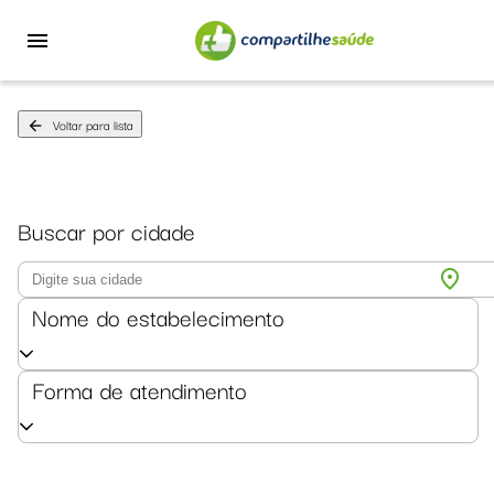
menu
Voltar para lista
arrow_back
Buscar por cidade
location_on
Nome do estabelecimento
Forma de atendimento