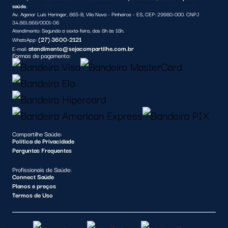
saúde
.
Av. Agenor Luís Heringer, 865-B, Vila Nova - Pinheiros - ES, CEP: 29980-000. CNPJ
34.861.868/0001-06
Atendimento:
Segunda a sexta-feira, das 8h às 18h.
(27) 3600-2121
WhatsApp:
atendimento@sejacompartilhe.com.br
E-mail:
Formas de pagamento:
Compartilhe Saúde:
Política de Privacidade
Perguntas Frequentes
Profissionais de Saúde:
Connect Saúde
Planos e preços
Termos de Uso