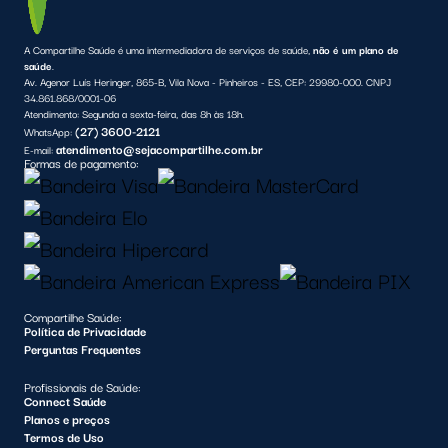
A Compartilhe Saúde é uma intermediadora de serviços de saúde,
não é um plano de
saúde
.
Av. Agenor Luís Heringer, 865-B, Vila Nova - Pinheiros - ES, CEP: 29980-000. CNPJ
34.861.868/0001-06
Atendimento:
Segunda a sexta-feira, das 8h às 18h.
(27) 3600-2121
WhatsApp:
atendimento@sejacompartilhe.com.br
E-mail:
Formas de pagamento:
Compartilhe Saúde:
Política de Privacidade
Perguntas Frequentes
Profissionais de Saúde:
Connect Saúde
Planos e preços
Termos de Uso