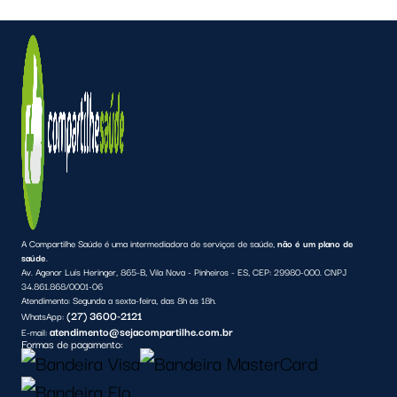
A Compartilhe Saúde é uma intermediadora de serviços de saúde,
não é um plano de
saúde
.
Av. Agenor Luís Heringer, 865-B, Vila Nova - Pinheiros - ES, CEP: 29980-000. CNPJ
34.861.868/0001-06
Atendimento:
Segunda a sexta-feira, das 8h às 18h.
(27) 3600-2121
WhatsApp:
atendimento@sejacompartilhe.com.br
E-mail:
Formas de pagamento: