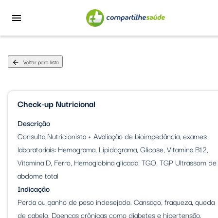
menu
Voltar para lista
arrow_back
Check-up Nutricional
Descrição
Consulta Nutricionista + Avaliação de bioimpedância, exames
laboratoriais: Hemograma, Lipidograma, Glicose, Vitamina B12,
Vitamina D, Ferro, Hemoglobina glicada, TGO, TGP Ultrassom de
abdome total
Indicação
Perda ou ganho de peso indesejado. Cansaço, fraqueza, queda
de cabelo. Doenças crônicas como diabetes e hipertensão.