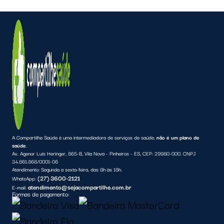
A Compartilhe Saúde é uma intermediadora de serviços de saúde,
não é um plano de
saúde
.
Av. Agenor Luís Heringer, 865-B, Vila Nova - Pinheiros - ES, CEP: 29980-000. CNPJ
34.861.868/0001-06
Atendimento:
Segunda a sexta-feira, das 8h às 18h.
(27) 3600-2121
WhatsApp:
atendimento@sejacompartilhe.com.br
E-mail:
Formas de pagamento: