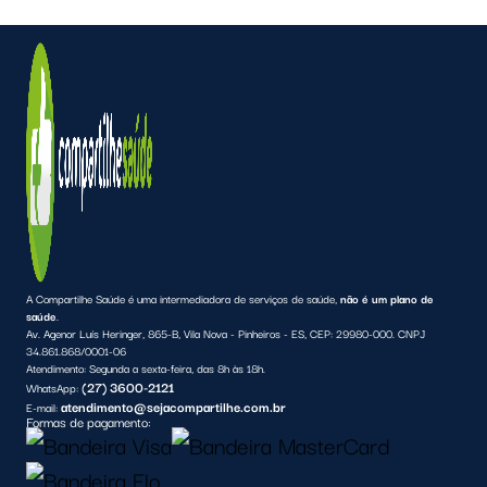
A Compartilhe Saúde é uma intermediadora de serviços de saúde,
não é um plano de
saúde
.
Av. Agenor Luís Heringer, 865-B, Vila Nova - Pinheiros - ES, CEP: 29980-000. CNPJ
34.861.868/0001-06
Atendimento:
Segunda a sexta-feira, das 8h às 18h.
(27) 3600-2121
WhatsApp:
atendimento@sejacompartilhe.com.br
E-mail:
Formas de pagamento: